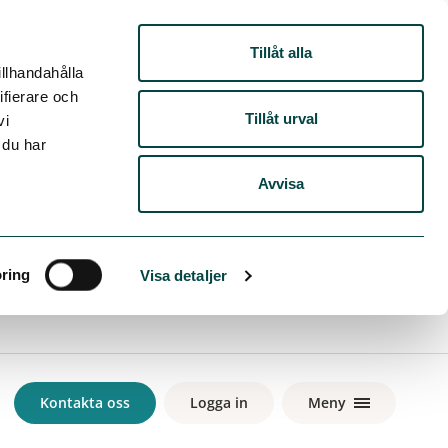
Tillåt alla
illhandahålla
ifierare och
Tillåt urval
vi
 du har
Avvisa
Kontakta oss
Logga in
Meny
ring
Visa detaljer
Kontakta oss
Logga in
Meny