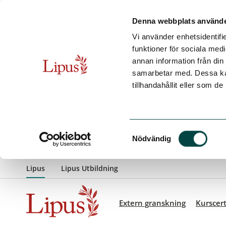
Denna webbplats använde
Vi använder enhetsidentifie
funktioner för sociala medi
annan information från din
samarbetar med. Dessa kan
tillhandahållit eller som d
Samtyckesval
Extern granskning
Kurscert
Nödvändig
Hoppa till innehåll
Lipus
Lipus Utbildning
Extern granskning
Kurscert