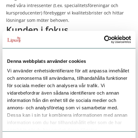
med våra intressenter (t.ex. specialitetsföreningar och
kursproducenter) förebygger vi kvalitetsbrister och hittar
lösningar som möter behoven.
Kunden i fokus
Vi anpassar våra tjänster så att de möter och helst
överträffar våra kunders behov och förväntningar och
genomför nöjd kund-mätning löpande.
Mål, ständiga förbättringar
Denna webbplats använder cookies
och utveckling
Vi använder enhetsidentifierare för att anpassa innehållet
och annonserna till användarna, tillhandahålla funktioner
Vi följer upp vårt arbete och förbättrar ständigt våra
för sociala medier och analysera vår trafik. Vi
arbetssätt och verktyg för att möta omvärldens föränderliga
vidarebefordrar även sådana identifierare och annan
behov. Lipus verksamhet gör löpande riskbedömningar,
information från din enhet till de sociala medier och
formulerar mål och aktiviteter för kvalitetsarbetet samt följer
annons- och analysföretag som vi samarbetar med.
upp och utvärderar resultatet.
Dessa kan i sin tur kombinera informationen med annan
Lipus strävar efter att hela tiden utveckla tjänster inom
information som du har tillhandahållit eller som de har
verksamhetsområdet så att de möter omvärldens krav.
samlat in när du har använt deras tjänster.
Avvikelser identifieras och hanteras av ansvarig