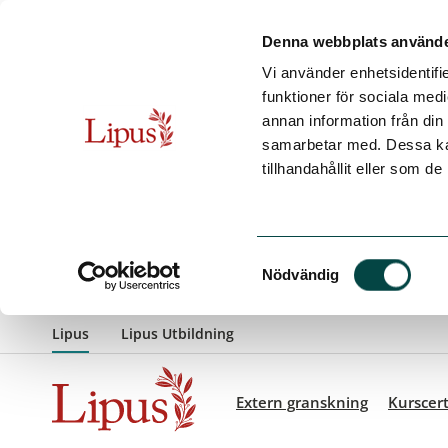
Denna webbplats använde
Vi använder enhetsidentifie
funktioner för sociala medi
annan information från din
samarbetar med. Dessa kan
tillhandahållit eller som d
Samtyckesval
Extern granskning
Kurscert
Nödvändig
Hoppa till innehåll
Lipus
Lipus Utbildning
Extern granskning
Kurscert