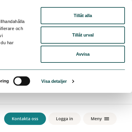
Tillåt alla
illhandahålla
ifierare och
Tillåt urval
vi
 du har
Avvisa
Kontakta oss
Logga in
Meny
ring
Visa detaljer
Kontakta oss
Logga in
Meny