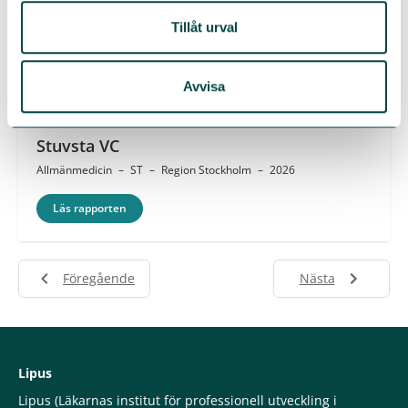
Huddinge VC
Tillåt urval
Allmänmedicin
–
ST
–
Region Stockholm
–
2026
Läs rapporten
Avvisa
Stuvsta VC
Allmänmedicin
–
ST
–
Region Stockholm
–
2026
Läs rapporten
Föregående
Nästa
Lipus
Lipus (Läkarnas institut för professionell utveckling i