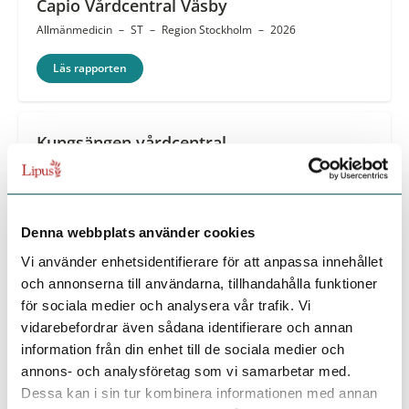
Capio Vårdcentral Väsby
Allmänmedicin
–
ST
–
Region Stockholm
–
2026
Läs rapporten
Kungsängen vårdcentral
Allmänmedicin
–
ST
–
Region Stockholm
–
2026
Läs rapporten
Denna webbplats använder cookies
Vi använder enhetsidentifierare för att anpassa innehållet
Mälarsjukhuset Eskilstuna
och annonserna till användarna, tillhandahålla funktioner
Klinisk fysiologi
–
ST
–
Region Sörmland, Eskilstuna
–
2026
för sociala medier och analysera vår trafik. Vi
vidarebefordrar även sådana identifierare och annan
Läs rapporten
information från din enhet till de sociala medier och
annons- och analysföretag som vi samarbetar med.
Dessa kan i sin tur kombinera informationen med annan