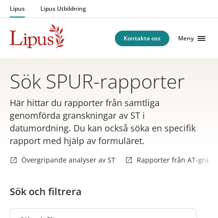
Hoppa till innehåll
Lipus
Lipus Utbildning
Kontakta oss
Meny
Sök SPUR-rapporter
Här hittar du rapporter från samtliga
genomförda granskningar av ST i
datumordning. Du kan också söka en specifik
rapport med hjälp av formuläret.
Övergripande analyser av ST
Rapporter från AT-gransk
Sök och filtrera