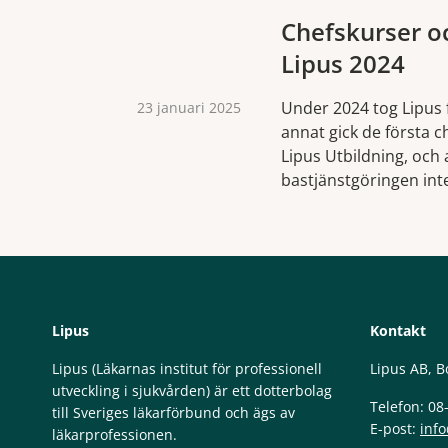
Chefskurser o
Lipus 2024
Under 2024 tog Lipus fl
23 januari 2025
annat gick de första c
Lipus Utbildning, och
bastjänstgöringen inte
Lipus
Kontakt
Lipus (Läkarnas institut för professionell
Lipus AB, B
utveckling i sjukvården) är ett dotterbolag
Telefon: 08
till Sveriges läkarförbund och ägs av
E-post:
info
läkarprofessionen.