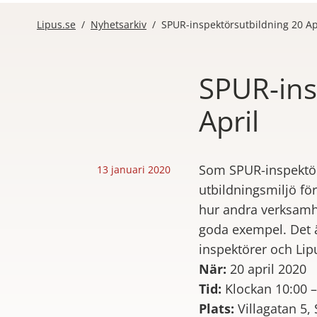
Lipus.se
/
Nyhetsarkiv
/
SPUR-inspektörsutbildning 20 Ap
SPUR-ins
April
Publicerad
Som SPUR-inspektör b
13 januari 2020
utbildningsmiljö för
hur andra verksamhe
goda exempel. Det ä
inspektörer och Lip
När:
20 april 2020
Tid:
Klockan 10:00 –
Plats:
Villagatan 5,