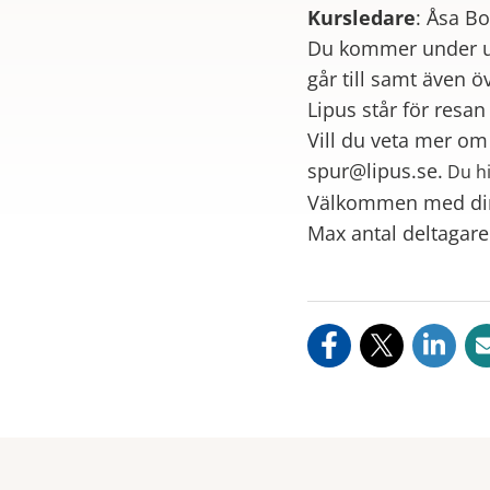
Kursledare
: Åsa B
Du kommer under utb
går till samt även ö
Lipus står för resan
Vill du veta mer om
spur@lipus.se.
Du h
Välkommen med din 
Max antal deltagare