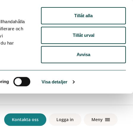
Tillåt alla
illhandahålla
ifierare och
Tillåt urval
vi
 du har
Avvisa
Kontakta oss
Logga in
Meny
ring
Visa detaljer
Kontakta oss
Logga in
Meny