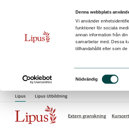
Denna webbplats använde
Vi använder enhetsidentifie
funktioner för sociala medi
annan information från din
samarbetar med. Dessa kan
tillhandahållit eller som d
Samtyckesval
Extern granskning
Kurscert
Nödvändig
Hoppa till innehåll
Lipus
Lipus Utbildning
Extern granskning
Kurscert