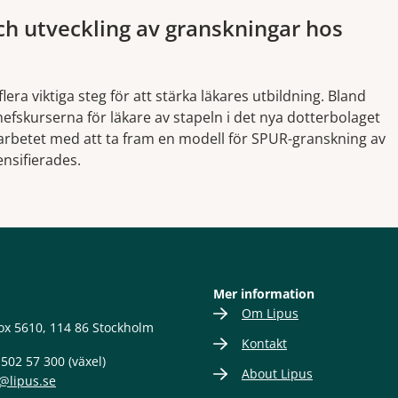
ch utveckling av granskningar hos
era viktiga steg för att stärka läkares utbildning. Bland
hefskurserna för läkare av stapeln i det nya dotterbolaget
 arbetet med att ta fram en modell för SPUR-granskning av
nsifierades.
Mer information
Om Lipus
ox 5610, 114 86 Stockholm
Kontakt
-502 57 300 (växel)
About Lipus
@lipus.se