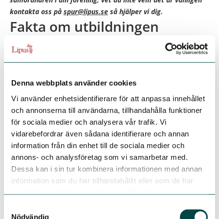
kontakta oss på
spur@lipus.se
så hjälper vi dig.
Fakta om utbildningen
När:
SPUR-inspektörsutbildningen sker helt på distans och
består av två delar. Först går du i egen takt en E-utbildning
som tar cirka fem timmar, därefter deltar du i ett
obligatoriskt webinarium
den 20 oktober klockan 13.00-
Denna webbplats använder cookies
15.00
.
Vi använder enhetsidentifierare för att anpassa innehållet
Vad:
Du kommer under utbildningen få teori kring hur en
och annonserna till användarna, tillhandahålla funktioner
kvalitetsgranskning går till samt få öva praktiskt med
för sociala medier och analysera vår trafik. Vi
individuella uppgifter.
vidarebefordrar även sådana identifierare och annan
Kostnad:
Utbildningen är avgiftsfri.
information från din enhet till de sociala medier och
Kursledare
: Ola Ohlsson, SPUR-samordnare för Svensk
annons- och analysföretag som vi samarbetar med.
Internmedicinsk Förening, och Minka Wikström,
Dessa kan i sin tur kombinera informationen med annan
projektledare på Lipus.
information som du har tillhandahållit eller som de har
Anmälan:
När din specialitetsförening har godkänt dig som
samlat in när du har använt deras tjänster.
blivande inspektör är du välkommen med din anmälan
senast 13 oktober till
spur@lipus.se
. Max antal deltagare är
Samtyckesval
12 personer.
Nödvändig