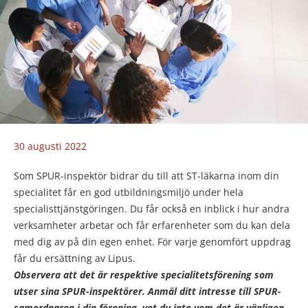
Publicerad
30 augusti 2022
Som SPUR-inspektör bidrar du till att ST-läkarna inom din
specialitet får en god utbildningsmiljö under hela
specialisttjänstgöringen. Du får också en inblick i hur andra
verksamheter arbetar och får erfarenheter som du kan dela
med dig av på din egen enhet. För varje genomfört uppdrag
får du ersättning av Lipus.
Observera att det är respektive specialitetsförening som
utser sina SPUR-inspektörer. Anmäl ditt intresse till SPUR-
samordnaren i din förening, vet du inte vem det är vänligen