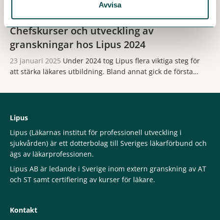
Avvisa
Genomlysningen är ett pilotprojekt initierat av
specialitetsföreningarna tillsammans med Lipus.
Chefskurser och utveckling av
granskningar hos Lipus 2024
23 januari 2025
Under 2024 tog Lipus flera viktiga steg för
att stärka läkares utbildning. Bland annat gick de första
chefskurserna för läkare av stapeln i det nya dotterbolaget
Lipus Utbildning, och arbetet med att ta fram en modell för
SPUR-granskning av bastjänstgöringen intensifierades.
Lipus
Lipus (Läkarnas institut för professionell utveckling i
sjukvården) är ett dotterbolag till Sveriges läkarförbund och
ägs av läkarprofessionen.
Lipus AB är ledande i Sverige inom extern granskning av AT
och ST samt certifiering av kurser för läkare.
Kontakt