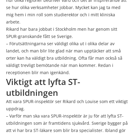
hur olika regioner bedriver vård och det är inspirerande att
se hur olika verksamheter jobbar. Mycket kan jag ta med
mig hem i min roll som studierektor och i mitt kliniska
arbete.
Rikard har bara jobbat i Stockholm men har genom sitt
SPUR-granskande fått se Sverige.
– Förutsättningarna ser väldigt olika ut i olika delar av
landet, och man blir lite glad när man upptäcker att små
orter kan ha väldigt bra utbildning. Ofta får man också så
väldigt trevligt bemötande när man kommer. Redan i
receptionen blir man igenkänd.
Viktigt att lyfta ST-
utbildningen
Att vara SPUR-inspektör ser Rikard och Louise som ett viktigt
uppdrag.
– Varför man ska vara SPUR-inspektör är ju för att lyfta ST-
utbildningen som är framtidens sjukvård. Sverige bygger på
att vi har bra ST-läkare som blir bra specialister. Ibland gör