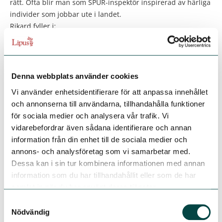
rätt. Ofta blir man som SPUR-inspektör inspirerad av härliga
individer som jobbar ute i landet.
Rikard fyller i:
– SPUR-inspektörer är nog generellt ganska tålmodiga och
lugna, man kan inte hetsa upp sig när något blir tokigt. Det
är bra att vara relativt ordningsam eftersom man jobbar
med en väldigt strukturerad mall. Man har även ett
Denna webbplats använder cookies
tidsschema man måste passa, både under och efter en
Vi använder enhetsidentifierare för att anpassa innehållet
granskning, så man bör vara organiserad.
och annonserna till användarna, tillhandahålla funktioner
Rikard tycker att uppdraget som SPUR-inspektör är
för sociala medier och analysera vår trafik. Vi
spännande eftersom man aldrig vet exakt vad man möter
vidarebefordrar även sådana identifierare och annan
när man kommer fram.
information från din enhet till de sociala medier och
– Man kan bli ganska överraskad. Även om man fått se
annons- och analysföretag som vi samarbetar med.
dokument innan så kan man få en annan bild när man
Dessa kan i sin tur kombinera informationen med annan
kommer dit. Oftast åt det positiva hållet!
information som du har tillhandahållit eller som de har
samlat in när du har använt deras tjänster.
Samtyckesval
Faktaruta
Nödvändig
SPUR-inspektör:
Person som utifrån