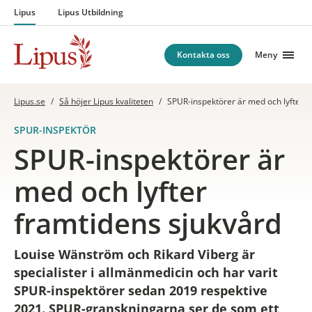
Hoppa till innehåll
Lipus
Lipus Utbildning
Kontakta oss
Meny
Lipus.se
/
Så höjer Lipus kvaliteten
/
SPUR-inspektörer är med och lyfter f
SPUR-INSPEKTÖR
SPUR-inspektörer är
med och lyfter
framtidens sjukvård
Louise Wänström och Rikard Viberg är
specialister i allmänmedicin och har varit
SPUR-inspektörer sedan 2019 respektive
2021. SPUR-granskningarna ser de som ett