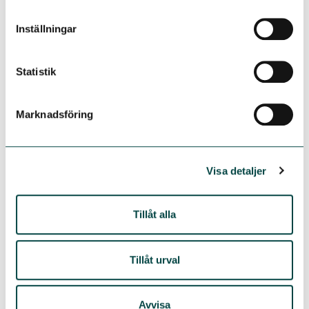
SPUR-modellen granskar en enhets
Inställningar
förutsättningar att bedriva ST-utbildning
utifrån Socialstyrelsens föreskrifter. Utses
av specialitetsföreningen och utbildas av
Statistik
Lipus.
SPUR-samordnare:
Utses av
Marknadsföring
specialitetsföreningen och samordnar
och fördelar SPUR-granskningar inom den
egna specialiteten.
Visa detaljer
SPUR-effekt:
Att en enhet redan innan
granskningen ägt rum säkerställer att
förutsättningarna finns för att bedriva en
Tillåt alla
god ST-utbildning.
Tillåt urval
Vill du veta mer om hur man blir SPUR-inspektör? Läs mer
här!
Avvisa