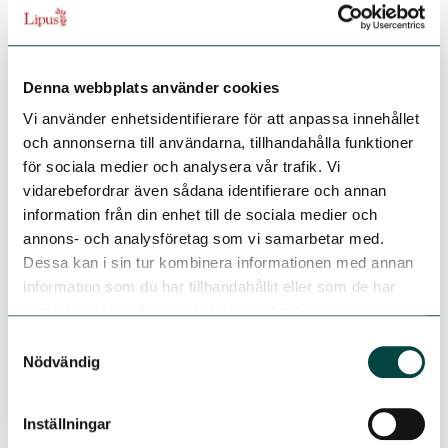
För dig som studierektor
Denna webbplats använder cookies
Vad innebär en SPUR-granskning?
Vi använder enhetsidentifierare för att anpassa innehållet
och annonserna till användarna, tillhandahålla funktioner
Vad ska jag tänka på inför en beställning?
för sociala medier och analysera vår trafik. Vi
vidarebefordrar även sådana identifierare och annan
Hur förbereder jag mig inför en SPUR-
information från din enhet till de sociala medier och
granskning?
annons- och analysföretag som vi samarbetar med.
Dessa kan i sin tur kombinera informationen med annan
Undersida 4
information som du har tillhandahållit eller som de har
samlat in när du har använt deras tjänster.
Undersida 5
Samtyckesval
Nödvändig
Undersida 6
Inställningar