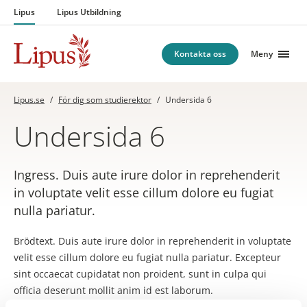
Hoppa till innehåll
Lipus
Lipus Utbildning
Kontakta oss
Meny
Lipus.se
/
För dig som studierektor
/
Undersida 6
Undersida 6
Ingress. Duis aute irure dolor in reprehenderit
in voluptate velit esse cillum dolore eu fugiat
nulla pariatur.
Brödtext. Duis aute irure dolor in reprehenderit in voluptate
velit esse cillum dolore eu fugiat nulla pariatur. Excepteur
sint occaecat cupidatat non proident, sunt in culpa qui
officia deserunt mollit anim id est laborum.