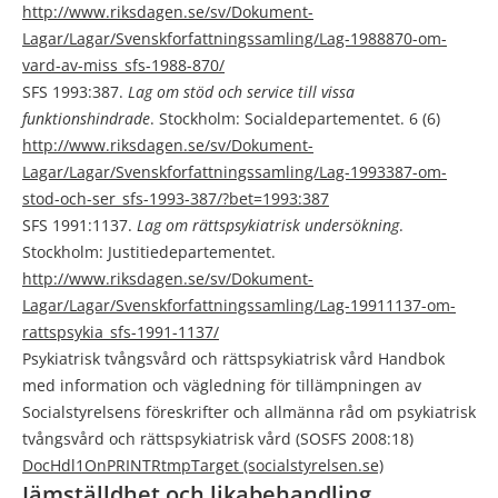
http://www.riksdagen.se/sv/Dokument-
Lagar/Lagar/Svenskforfattningssamling/Lag-1988870-om-
vard-av-miss_sfs-1988-870/
SFS 1993:387.
Lag om stöd och service till vissa
funktionshindrade
. Stockholm: Socialdepartementet. 6 (6)
http://www.riksdagen.se/sv/Dokument-
Lagar/Lagar/Svenskforfattningssamling/Lag-1993387-om-
stod-och-ser_sfs-1993-387/?bet=1993:387
SFS 1991:1137.
Lag om rättspsykiatrisk undersökning
.
Stockholm: Justitiedepartementet.
http://www.riksdagen.se/sv/Dokument-
Lagar/Lagar/Svenskforfattningssamling/Lag-19911137-om-
rattspsykia_sfs-1991-1137/
Psykiatrisk tvångsvård och rättspsykiatrisk vård Handbok
med information och vägledning för tillämpningen av
Socialstyrelsens föreskrifter och allmänna råd om psykiatrisk
tvångsvård och rättspsykiatrisk vård (SOSFS 2008:18)
DocHdl1OnPRINTRtmpTarget (socialstyrelsen.se)
Jämställdhet och likabehandling