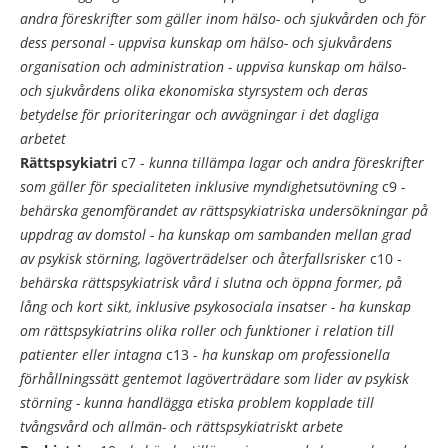
andra föreskrifter som gäller inom hälso- och sjukvården och för
dess personal
- uppvisa kunskap om hälso- och sjukvårdens
organisation och administration
- uppvisa kunskap om hälso-
och sjukvårdens olika ekonomiska styrsystem och deras
betydelse för prioriteringar och avvägningar i det dagliga
arbetet
Rättspsykiatri
c7 -
kunna tillämpa lagar och andra föreskrifter
som gäller för specialiteten inklusive myndighetsutövning
c9 -
behärska genomförandet av rättspsykiatriska undersökningar på
uppdrag av domstol
- ha kunskap om sambanden mellan grad
av psykisk störning, lagöverträdelser och återfallsrisker
c10 -
behärska rättspsykiatrisk vård i slutna och öppna former, på
lång och kort sikt, inklusive psykosociala insatser
- ha kunskap
om rättspsykiatrins olika roller och funktioner i relation till
patienter eller intagna
c13 -
ha kunskap om professionella
förhållningssätt gentemot lagöverträdare som lider av psykisk
störning
- kunna handlägga etiska problem kopplade till
tvångsvård och allmän- och rättspsykiatriskt arbete