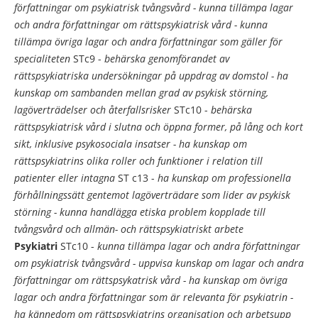
författningar om psykiatrisk tvångsvård
- kunna tillämpa lagar
och andra författningar om rättspsykiatrisk vård
- kunna
tillämpa övriga lagar och andra författningar som gäller för
specialiteten
STc9 -
behärska genomförandet av
rättspsykiatriska undersökningar på uppdrag av domstol
- ha
kunskap om sambanden mellan grad av psykisk störning,
lagöverträdelser och återfallsrisker
STc10 -
behärska
rättspsykiatrisk vård i slutna och öppna former, på lång och kort
sikt, inklusive psykosociala insatser
- ha kunskap om
rättspsykiatrins olika roller och funktioner i relation till
patienter eller intagna
ST c13 -
ha kunskap om professionella
förhållningssätt gentemot lagöverträdare som lider av psykisk
störning
- kunna handlägga etiska problem kopplade till
tvångsvård och allmän- och rättspsykiatriskt arbete
Psykiatri
STc10 -
kunna tillämpa lagar och andra författningar
om psykiatrisk tvångsvård
- uppvisa kunskap om lagar och andra
författningar om rättspsykatrisk vård
- ha kunskap om övriga
lagar och andra författningar som är relevanta för psykiatrin
-
ha kännedom om rättspsykiatrins organisation och arbetsupp