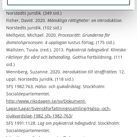
och lagen. En lagkommentar i historisk belysning.
7. uppl.
Norstedts juridik. (349 sid.)
Fisher, David. 2020.
Mänskliga rättigheter: en introduktion
.
Norstedts juridik. (102 sid.)
Mellqvist, Michael. 2020.
Processrätt: Grunderna för
domstolsprocessen. 4 upplagan
Iustus förlag. (175 sid.)
Wallsten, Tuula. (red.). 2013.
Psykiatrisk tvångsvård. Kliniska
riktlinjer för vård och behandling.
Gothia fortbildning. (111
sid.)
Wennberg, Suzanne. 2020.
Introduktion till straffrätten.
12.
uppl. Norstedts Juridik. (118 sid.)
SFS 1982:763.
Hälso- och sjukvårdslag
. Stockholm:
Socialdepartementet.
http://www.riksdagen.se/sv/Dokument-
Lagar/Lagar/Svenskforfattningssamling/Halso--och-
sjukvardslag-1982_sfs-1982-763/
SFS 1991:1128.
Lag om psykiatrisk tvångsvård
. Stockholm:
Socialdepartementet.