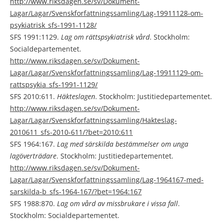
http://www.riksdagen.se/sv/Dokument-
Lagar/Lagar/Svenskforfattningssamling/Lag-19911128-om-
psykiatrisk_sfs-1991-1128/
SFS 1991:1129.
Lag om rättspsykiatrisk vård
. Stockholm:
Socialdepartementet.
http://www.riksdagen.se/sv/Dokument-
Lagar/Lagar/Svenskforfattningssamling/Lag-19911129-om-
rattspsykia_sfs-1991-1129/
SFS 2010:611.
Häkteslagen
. Stockholm: Justitiedepartementet.
http://www.riksdagen.se/sv/Dokument-
Lagar/Lagar/Svenskforfattningssamling/Hakteslag-
2010611_sfs-2010-611/?bet=2010:611
SFS 1964:167.
Lag med särskilda bestämmelser om unga
lagöverträdare
. Stockholm: Justitiedepartementet.
http://www.riksdagen.se/sv/Dokument-
Lagar/Lagar/Svenskforfattningssamling/Lag-1964167-med-
sarskilda-b_sfs-1964-167/?bet=1964:167
SFS 1988:870.
Lag om vård av missbrukare i vissa fall
.
Stockholm: Socialdepartementet.