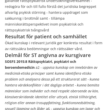
gällande rättspsykiatrisk undersökningsverksamhet -
redogöra för och till fullo förstå det juridiska begreppet
allvarlig psykisk störning - hantera uppdraget som
sakkunnig i brottmål samt - tillämpa
människorättsperspektivet inom psykiatrisk och
rättspsykiatrisk tvångsvård
Resultat för patient och samhället
Ökad kunskap i relevant juridik ger konkreta resultat i form
av rättssäkra bedömningar och rättssäker vård.
Delmål för ST angivna av kursgivare
SOSFS 2015:8 Rättspsykiatri, psykiatri och
beroendemedicin
a2 -
uppvisa kunskap om innebörden av
medicinsk-etiska principer samt kunna identifiera etiska
problem och analysera dessa på ett strukturerat sätt
- kunna
hantera värdekonflikter i det dagliga arbetet
- kunna bemöta
människor som individer och med respekt oberoende av kön,
könsöverskridande identitet eller uttryck, etnisk tillhörighet,
religion eller annan trosuppfattning, funktionsnedsättning,
sexuell läggning och ålder
a6 -
uppvisa kunskap om lagar och