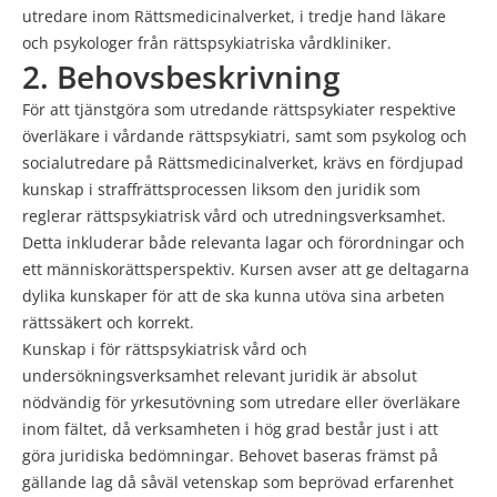
utredare inom Rättsmedicinalverket, i tredje hand läkare
och psykologer från rättspsykiatriska vårdkliniker.
2. Behovsbeskrivning
För att tjänstgöra som utredande rättspsykiater respektive
överläkare i vårdande rättspsykiatri, samt som psykolog och
socialutredare på Rättsmedicinalverket, krävs en fördjupad
kunskap i straffrättsprocessen liksom den juridik som
reglerar rättspsykiatrisk vård och utredningsverksamhet.
Detta inkluderar både relevanta lagar och förordningar och
ett människorättsperspektiv. Kursen avser att ge deltagarna
dylika kunskaper för att de ska kunna utöva sina arbeten
rättssäkert och korrekt.
Kunskap i för rättspsykiatrisk vård och
undersökningsverksamhet relevant juridik är absolut
nödvändig för yrkesutövning som utredare eller överläkare
inom fältet, då verksamheten i hög grad består just i att
göra juridiska bedömningar. Behovet baseras främst på
gällande lag då såväl vetenskap som beprövad erfarenhet