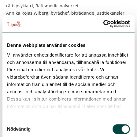
rättspsykiatri, Rättsmedicinalverket
Annika Rojas Wiberg, byråchef, biträdande justitiekansler
Tova Bennet, biträdande universitetslektor i straffrätt vid
Juridiska fakulteten, Lunds universitet
Marianne Kristiansson: specialist i rättspsykiatri och
professor emerita KI
Denna webbplats använder cookies
Moa Dahlin, docent, juridiska institutionen Uppsala
Vi använder enhetsidentifierare för att anpassa innehållet
Universitet
och annonserna till användarna, tillhandahålla funktioner
Axel Haglund, överläkare, med dr, specialist i psykiatri och
för sociala medier och analysera vår trafik. Vi
rättspsykiatri, Rättsmedicinalverket
vidarebefordrar även sådana identifierare och annan
Zilla Hirsch, kammaråklagare, senior åklagare, City
information från din enhet till de sociala medier och
Åklagarkammare, Stockholm
annons- och analysföretag som vi samarbetar med.
Olof Larsson, verksjurist Rättsenheten, Rättsmedicinalverket
Dessa kan i sin tur kombinera informationen med annan
Anton Svensson, chefsjurist Rättsmedicinalverket
information som du har tillhandahållit eller som de har
Charlotta Hedefalk, dataskyddsombud Rättsenheten,
samlat in när du har använt deras tjänster.
Rättsmedicinalverket
Emanuel Shamoun, verksjurist Rättsenheten,
Samtyckesval
Nödvändig
Rättsmedicinalverket