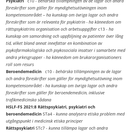
Psykiatri
c10 -
behärska tillämpningen av de lagar och andra
föreskrifter som gäller för myndighetsutövningen inom
kompetensområdet – ha kunskap om övriga lagar och andra
föreskrifter som är relevanta för psykiatrin
- ha kännedom om
rättspsykiatrins organisation och arbetsuppgifter
c13 -
ha
kunskap om samordning och uppföljning av patienter över lång
tid, vilket bland annat innefattar en kombination av
psykofarmakologiska och psykosociala insatser i samarbete med
andra yrkesgrupper
- ha kännedom om brukarorganisationers
roll som resurs
Beroendemedicin
c10 -
behärska tillämpningen av de lagar
och andra föreskrifter som gäller för myndighetsutövning inom
kompetensområdet
- ha kunskap om övriga lagar och andra
föreskrifter som gäller för beroendemedicin, inklusive
trafikmedicinska sådana
HSLF-FS 2021:8
Rättspsykiatri, psykiatri och
beroendemedicin
STa4 -
kunna analysera etiska problem med
utgångspunkt i medicinsk etiska principer
Rättspsykiatri
STc7 -
kunna tillämpa lagar och andra