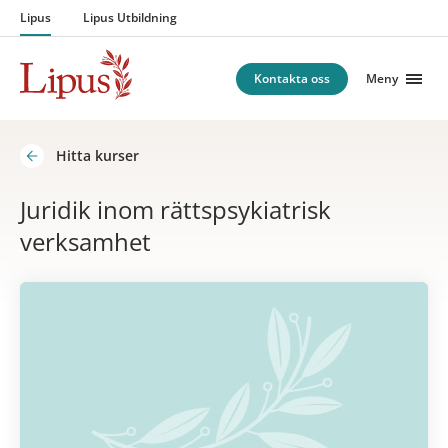
Hoppa till innehåll
Lipus
Lipus Utbildning
Kontakta oss
Meny
Hitta kurser
Juridik inom rättspsykiatrisk
verksamhet