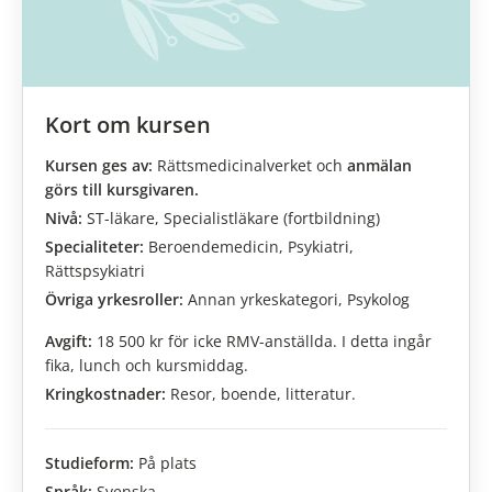
Kort om kursen
Juridik inom rättspsykiatrisk verksa
Kursen ges av:
Rättsmedicinalverket och
anmälan
görs till kursgivaren.
Nivå:
ST-läkare, Specialistläkare (fortbildning)
Specialiteter:
Beroendemedicin, Psykiatri,
Rättspsykiatri
Övriga yrkesroller:
Annan yrkeskategori, Psykolog
Avgift:
18 500 kr för icke RMV-anställda. I detta ingår
fika, lunch och kursmiddag.
Kringkostnader:
Resor, boende, litteratur.
Studieform:
På plats
Språk:
Svenska