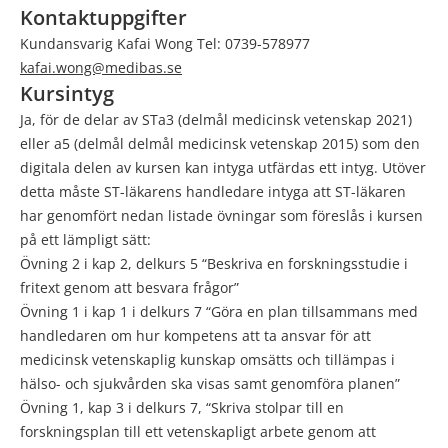
Kontaktuppgifter
Kundansvarig Kafai Wong Tel: 0739-578977
kafai.wong@medibas.se
Kursintyg
Ja, för de delar av STa3 (delmål medicinsk vetenskap 2021)
eller a5 (delmål delmål medicinsk vetenskap 2015) som den
digitala delen av kursen kan intyga utfärdas ett intyg. Utöver
detta måste ST-läkarens handledare intyga att ST-läkaren
har genomfört nedan listade övningar som föreslås i kursen
på ett lämpligt sätt:
Övning 2 i kap 2, delkurs 5 “Beskriva en forskningsstudie i
fritext genom att besvara frågor”
Övning 1 i kap 1 i delkurs 7 “Göra en plan tillsammans med
handledaren om hur kompetens att ta ansvar för att
medicinsk vetenskaplig kunskap omsätts och tillämpas i
hälso- och sjukvården ska visas samt genomföra planen”
Övning 1, kap 3 i delkurs 7, “Skriva stolpar till en
forskningsplan till ett vetenskapligt arbete genom att