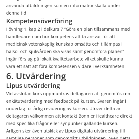
använda utbildningen som en informationskälla under
denna tid.
Kompetensöverföring
I övning 1, kap 2 i delkurs 7 “Göra en plan tillsammans med
handledaren om hur kompetens att ta ansvar för att
medicinsk vetenskaplig kunskap omsätts och tillämpas i
hälso- och sjukvården ska visas samt genomföra planen”
ingår förslag på lokalt kvalitetsarbete vilket skulle kunna
vara ett sätt att föra kompetensen vidare i verksamheten.
6. Utvärdering
Lipus utvärdering
Vid avslutad kurs uppmuntras deltagaren att genomföra en
enkätutvärdering med feedback på kursen. Svaren ingår i
underlag för årlig revidering av kursen. Utöver detta är
deltagaren välkommen att kontakt Bonnier Healthcare direkt
med specifika frågor eller synpunker gällande kursen.
Årligen sker även utskick av Lipus digitala utvärdering till
samtliga personer som genomgått utbildningen. Även detta