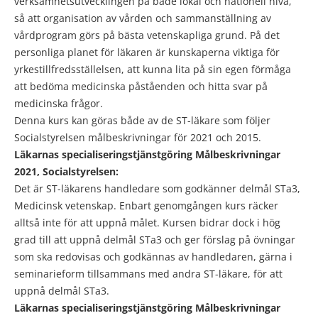
verksamhetsutvecklingen på både lokal och nationell nivå,
så att organisation av vården och sammanställning av
vårdprogram görs på bästa vetenskapliga grund. På det
personliga planet för läkaren är kunskaperna viktiga för
yrkestillfredsställelsen, att kunna lita på sin egen förmåga
att bedöma medicinska påståenden och hitta svar på
medicinska frågor.
Denna kurs kan göras både av de ST-läkare som följer
Socialstyrelsen målbeskrivningar för 2021 och 2015.
Läkarnas specialiseringstjänstgöring Målbeskrivningar
2021, Socialstyrelsen:
Det är ST-läkarens handledare som godkänner delmål STa3,
Medicinsk vetenskap. Enbart genomgången kurs räcker
alltså inte för att uppnå målet. Kursen bidrar dock i hög
grad till att uppnå delmål STa3 och ger förslag på övningar
som ska redovisas och godkännas av handledaren, gärna i
seminarieform tillsammans med andra ST-läkare, för att
uppnå delmål STa3.
Läkarnas specialiseringstjänstgöring Målbeskrivningar