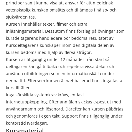
principer samt kunna visa att ansvar för att medicinsk
vetenskaplig kunskap omsätts och tillämpas i hälso- och
sjukvården tas.
Kursen innehåller texter, filmer och extra
inläsningsmaterial. Dessutom finns förslag på övningar som
kursdeltagarens handledare bör bedöma resultatet av.
Kursdeltagarens kunskaper inom den digitala delen av
kursen bedöms med hjälp av flervalsfrågor.
Kursen är tillgänglig under 12 månader från start så
deltagaren kan gå tillbaka och repetera vissa delar och
använda utbildningen som en informationskälla under
denna tid. Eftersom kursen är webbaserad finns inga fasta
kurstillfällen.
Inga särskilda systemkrav krävs, endast
internetuppkoppling. Efter anmälan skickas e-post ut med
användarnamn och lösenord. Därefter kan kursen påbörjas
och genomföras i egen takt. Support finns tillgänglig under
kontorstid (vardagar).
Kursmaterial