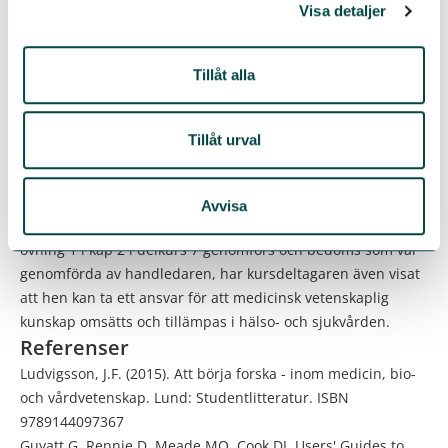
hälso- och sjukvården ska visas samt genomföra planen”
Visa detaljer
Efter genomgången kurs har kursdeltagaren kunskap om
vetenskapliga metoder och forskningsetiska principer. Om
Tillåt alla
även övningarna 1 och 2 i kap 2 i delkurs 5, övning 1 i kap 1 i
delkurs 7 samt övning 1 i kap 3 i delkurs 7 genomförs och
bedöms väl genomförda av ST-läkarens handledare har
Tillåt urval
kursdeltagaren visat att hen kan tillämpa vetenskapliga
metoder och forskningsetiska principer.
Efter genomgången kurs har kursdeltagaren visat att hen
Avvisa
kan granska medicinskt vetenskaplig information. Om
övning 1 i kap 2 i delkurs 7 genomförs och bedöms som väl
genomförda av handledaren, har kursdeltagaren även visat
att hen kan ta ett ansvar för att medicinsk vetenskaplig
kunskap omsätts och tillämpas i hälso- och sjukvården.
Referenser
Ludvigsson, J.F. (2015). Att börja forska - inom medicin, bio-
och vårdvetenskap. Lund: Studentlitteratur. ISBN
9789144097367
Guyatt G, Rennie D, Meade MO, Cook DJ. Users' Guides to