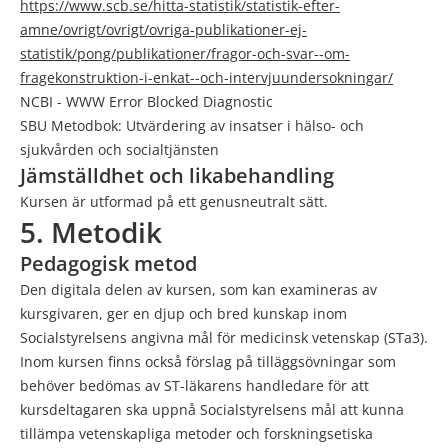
https://www.scb.se/hitta-statistik/statistik-efter-
amne/ovrigt/ovrigt/ovriga-publikationer-ej-
statistik/pong/publikationer/fragor-och-svar--om-
fragekonstruktion-i-enkat--och-intervjuundersokningar/
NCBI - WWW Error Blocked Diagnostic
SBU Metodbok: Utvärdering av insatser i hälso- och
sjukvården och socialtjänsten
Jämställdhet och likabehandling
Kursen är utformad på ett genusneutralt sätt.
5. Metodik
Pedagogisk metod
Den digitala delen av kursen, som kan examineras av
kursgivaren, ger en djup och bred kunskap inom
Socialstyrelsens angivna mål för medicinsk vetenskap (STa3).
Inom kursen finns också förslag på tilläggsövningar som
behöver bedömas av ST-läkarens handledare för att
kursdeltagaren ska uppnå Socialstyrelsens mål att kunna
tillämpa vetenskapliga metoder och forskningsetiska