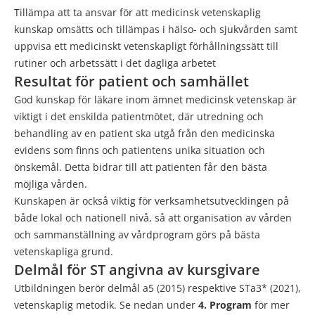
Tillämpa att ta ansvar för att medicinsk vetenskaplig
kunskap omsätts och tillämpas i hälso- och sjukvården samt
uppvisa ett medicinskt vetenskapligt förhållningssätt till
rutiner och arbetssätt i det dagliga arbetet
Resultat för patient och samhället
God kunskap för läkare inom ämnet medicinsk vetenskap är
viktigt i det enskilda patientmötet, där utredning och
behandling av en patient ska utgå från den medicinska
evidens som finns och patientens unika situation och
önskemål. Detta bidrar till att patienten får den bästa
möjliga vården.
Kunskapen är också viktig för verksamhetsutvecklingen på
både lokal och nationell nivå, så att organisation av vården
och sammanställning av vårdprogram görs på bästa
vetenskapliga grund.
Delmål för ST angivna av kursgivare
Utbildningen berör delmål a5 (2015) respektive STa3* (2021),
vetenskaplig metodik. Se nedan under
4. Program
för mer