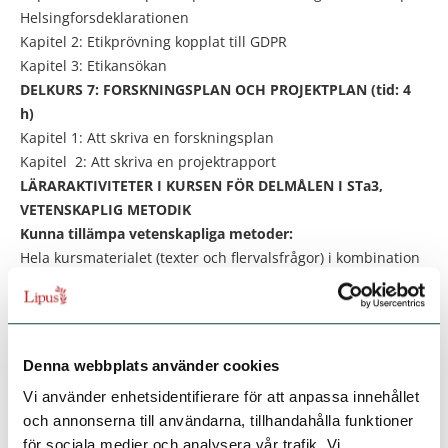
Helsingforsdeklarationen
Kapitel 2: Etikprövning kopplat till GDPR
Kapitel 3: Etikansökan
DELKURS 7: FORSKNINGSPLAN OCH PROJEKTPLAN (tid: 4
h)
Kapitel 1: Att skriva en forskningsplan
Kapitel 2: Att skriva en projektrapport
LÄRARAKTIVITETER I KURSEN FÖR DELMÅLEN I STa3,
VETENSKAPLIG METODIK
Kunna tillämpa vetenskapliga metoder:
Hela kursmaterialet (texter och flervalsfrågor) i kombination
med:
Övning 2 i kap 2, delkurs 5 “Beskriva en forskningsstudie i
fritext genom att besvara frågor”
Övning 1 i kap 1 i delkurs 7 “Göra en plan tillsammans med
Denna webbplats använder cookies
handledaren om hur kompetens att ta ansvar för att
Vi använder enhetsidentifierare för att anpassa innehållet
medicinsk vetenskaplig kunskap omsätts och tillämpas i
och annonserna till användarna, tillhandahålla funktioner
hälso- och sjukvården ska visas samt genomföra planen”
för sociala medier och analysera vår trafik. Vi