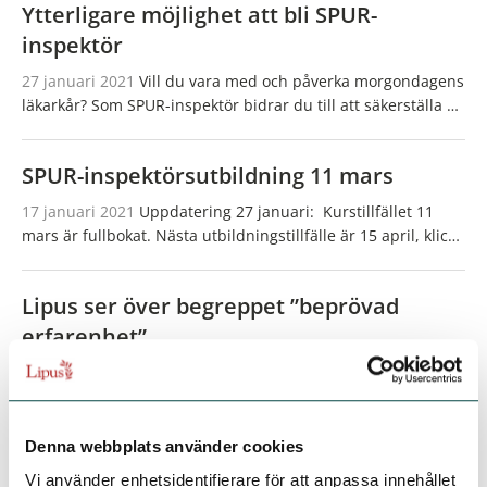
Ytterligare möjlighet att bli SPUR-
inspektör
27 januari 2021
Vill du vara med och påverka morgondagens
läkarkår? Som SPUR-inspektör bidrar du till att säkerställa en
god utbildningsmiljö för ST-läkarna inom din specialitet. Du
får också en bred erfarenhet i…
SPUR-inspektörsutbildning 11 mars
17 januari 2021
Uppdatering 27 januari: Kurstillfället 11
mars är fullbokat. Nästa utbildningstillfälle är 15 april, klicka
här för att läsa mer. Som SPUR-inspektör bidrar du till att
säkerställa en god utbildningsmiljö för…
Lipus ser över begreppet ”beprövad
erfarenhet”
15 januari 2020
I samband med att Christian Dahlström har
granskat personlighetsteorier som bygger på DISC -
modellen, har det riktats kritik mot Lipus med anledning av
att vi har certifierat kursbeskrivningar från företaget…
Denna webbplats använder cookies
SPUR-inspektörsutbildning 20 April
Vi använder enhetsidentifierare för att anpassa innehållet