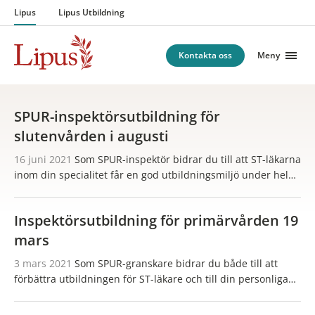
Hoppa till innehåll
Lipus
Lipus Utbildning
Kontakta oss
Meny
SPUR-inspektörsutbildning för
slutenvården i augusti
16 juni 2021
Som SPUR-inspektör bidrar du till att ST-läkarna
inom din specialitet får en god utbildningsmiljö under hela
specialisttjänstgöringen. Du får också en inblick i hur andra
verksamheter arbetar och får erfarenheter…
Inspektörsutbildning för primärvården 19
mars
3 mars 2021
Som SPUR-granskare bidrar du både till att
förbättra utbildningen för ST-läkare och till din personliga
utveckling som läkare. Du träffar kollegor och får inblick i
andra vårdcentralers sätt att bedriva…