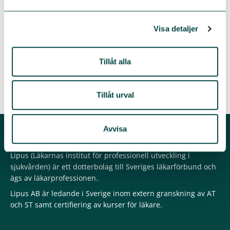
Läs mer om SPUREX här.…
Nylansering av Lipus kursverktyg
Visa detaljer
7 oktober 2019
Om du vill certifiera en kurs hos oss från och
med idag behöver du registrera ett nytt konto i det nya
kursverktyget. Aktuella kurser från och med hösten 2019
Tillåt alla
finns i…
Föregående
Nästa
Tillåt urval
Avvisa
Lipus
Lipus (Läkarnas institut för professionell utveckling i
sjukvården) är ett dotterbolag till Sveriges läkarförbund och
ägs av läkarprofessionen.
Lipus AB är ledande i Sverige inom extern granskning av AT
och ST samt certifiering av kurser för läkare.