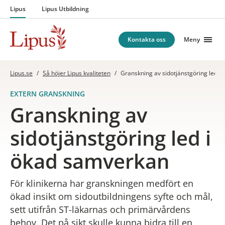
Hoppa till innehåll
Lipus
Lipus Utbildning
Kontakta oss
Meny
Lipus.se
/
Så höjer Lipus kvaliteten
/
Granskning av sidotjänstgöring led i
EXTERN GRANSKNING
Granskning av
sidotjänstgöring led i
ökad samverkan
För klinikerna har granskningen medfört en
ökad insikt om sidoutbildningens syfte och mål,
sett utifrån ST-läkarnas och primärvårdens
behov. Det på sikt skulle kunna bidra till en