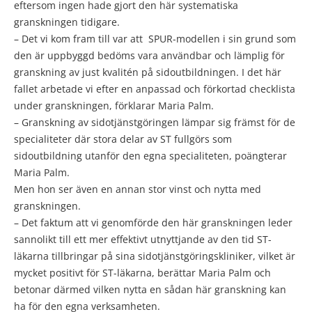
eftersom ingen hade gjort den här systematiska
granskningen tidigare.
– Det vi kom fram till var att SPUR-modellen i sin grund som
den är uppbyggd bedöms vara användbar och lämplig för
granskning av just kvalitén på sidoutbildningen. I det här
fallet arbetade vi efter en anpassad och förkortad checklista
under granskningen, förklarar Maria Palm.
– Granskning av sidotjänstgöringen lämpar sig främst för de
specialiteter där stora delar av ST fullgörs som
sidoutbildning utanför den egna specialiteten, poängterar
Maria Palm.
Men hon ser även en annan stor vinst och nytta med
granskningen.
– Det faktum att vi genomförde den här granskningen leder
sannolikt till ett mer effektivt utnyttjande av den tid ST-
läkarna tillbringar på sina sidotjänstgöringskliniker, vilket är
mycket positivt för ST-läkarna, berättar Maria Palm och
betonar därmed vilken nytta en sådan här granskning kan
ha för den egna verksamheten.