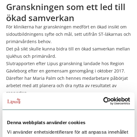
Granskningen som ett led till
ökad samverkan
För klinikerna har granskningen medfört en ökad insikt om
sidoutbildningens syfte och mål, sett utifrån ST-läkarnas och
primärvårdens behov.
Det på sikt skulle kunna bidra till en ökad samverkan mellan
sjukhus och primärvård.
Slutrapporten efter Lipus granskning landade hos Region
Gävleborg efter en gemensam genomgång i oktober 2017.
Därefter har Maria Palm och hennes medarbetare påbörjat
arbetet med att planera och dra nytta av resultatet av
rapporten.
– En sådan här granskning måste få genomsyra hela
verksamheten. En del av det här är uppe i den högsta
förvaltningsledningen för beslut om hur vi ska arbeta vidare
med vissa delar utifrån resultatet av granskningen.
Andra
Denna webbplats använder cookies
delar kan vi, jag och de ST-studierektorer som var med
Vi använder enhetsidentifierare för att anpassa innehållet
under granskningen, hantera direkt nära vårt uppdrag i den