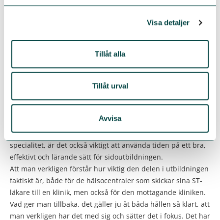
Är det aktuellt för er att göra fler granskningar av
sidotjänstgöringen?
Visa detaljer
– Vi ska nu jobba vidare och se vilken nytta vi kan ha utifrån
den redan genomförda granskningen. Sen gäller det också
att hitta en modell för när och hur ofta man ska göra den
Tillåt alla
här typen av granskning. Det här är ju alldeles nytt och
första gången det görs, så det är ju också något för Lipus att
arbeta vidare med,
säger Maria Palm.
Tillåt urval
Har du något råd att ge till de landsting och regioner som
funderar på att göra en granskning av sidotjänstgöringen?
Avvisa
–
Min syn på det är att förutom att lägga fokus på
utbildningen för den enskilda ST-läkaren inom sin egen
specialitet, är det också viktigt att använda tiden på ett bra,
effektivt och lärande sätt för sidoutbildningen.
Att man verkligen förstår hur viktig den delen i utbildningen
faktiskt är, både för de hälsocentraler som skickar sina ST-
läkare till en klinik, men också för den mottagande kliniken.
Vad ger man tillbaka, det gäller ju åt båda hållen så klart, att
man verkligen har det med sig och sätter det i fokus. Det har